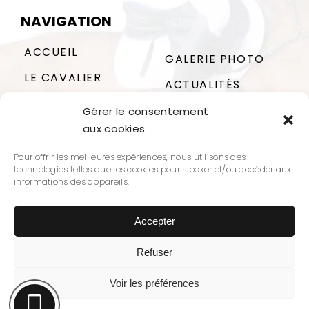
NAVIGATION
ACCUEIL
GALERIE PHOTO
LE CAVALIER
ACTUALITÉS
Gérer le consentement
INFRASTRUCTURES
aux cookies
CONTACT
PRESTATIONS
Pour offrir les meilleures expériences, nous utilisons des
technologies telles que les cookies pour stocker et/ou accéder aux
informations des appareils.
Accepter
Refuser
Les écuries de l'estey fleuri
Mentions légales
Voir les préférences
Politique de confidentialité
|